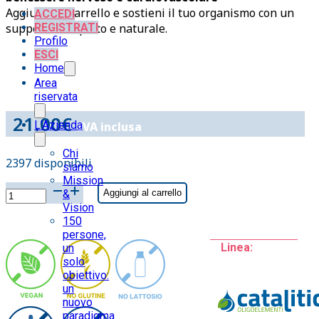
Aggiungi al carrello e sostieni il tuo organismo con un
ACCEDI
supporto completo e naturale.
REGISTRATI
Profilo
ESCI
Home
Area
riservata
21.00
€
L’Azienda
IVA inclusa
Chi
2397 disponibili
siamo
Mission
MANG./COB
&
Aggiungi al carrello
(Mn-
Vision
Co)
150
persone,
O.E.
Linea:
un
20
solo
fiale
obiettivo:
CATALITIC-
un
quantità
nuovo
paradigma