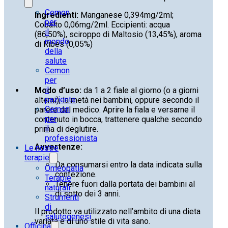
Cemon
Ingredienti:
Manganese 0,394mg/2ml;
per
Cobalto 0,06mg/2ml. Eccipienti: acqua
il
(86,50%), sciroppo di Maltosio (13,45%), aroma
mondo
di Ribes (0,05%)
della
salute
Cemon
per
il
Modo d’uso:
da 1 a 2 fiale al giorno (o a giorni
paziente
alterni), la metà nei bambini, oppure secondo il
Cemon
parere del medico. Aprire la fiala e versarne il
per
contenuto in bocca, trattenere qualche secondo
il
prima di deglutire.
professionista
Avvertenze:
Le nostre
terapie
Da consumarsi entro la data indicata sulla
Omeopatia
confezione.
Terapie
Tenere fuori dalla portata dei bambini al
naturali
di sotto dei 3 anni.
Strumenti
di
Il prodotto va utilizzato nell’ambito di una dieta
salutogenesi
variata e di uno stile di vita sano.
Officina