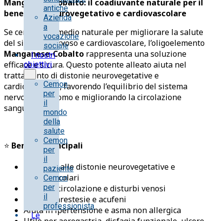
Manganese-Cobalto: il coadiuvante naturale per il
antiche
benessere neurovegetativo e cardiovascolare
Azienda
a
Se cerchi un rimedio naturale per migliorare la salute
vocazione
del sistema nervoso e cardiovascolare, l’oligoelemento
sociale
Manganese-Cobalto
rappresenta una soluzione
I nostri
efficace e sicura. Questo potente alleato aiuta nel
obiettivi
trattamento di distonie neurovegetative e
Cemon
cardiovascolari, favorendo l’equilibrio del sistema
per
nervoso autonomo e migliorando la circolazione
il
sanguigna.
mondo
della
salute
Cemon
⭐
Benefici Principali
per
il
Supporto alle distonie neurovegetative e
paziente
cardiovascolari
Cemon
per
Migliora circolazione e disturbi venosi
il
Allevia parestesie e acufeni
professionista
Aiuta in ipertensione e asma non allergica
Le
Utile per aerogastria, disfagia funzionale, ulcere