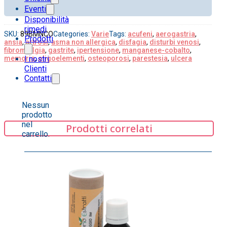
Eventi
Disponibilità
rimedi
SKU:
89BMNCO
Categories:
Varie
Tags:
acufeni
,
aerogastria
,
Prodotti
ansia
,
artrosi
,
asma non allergica
,
disfagia
,
disturbi venosi
,
fibromialgia
,
gastrite
,
ipertensione
,
manganese-cobalto
,
memoria
,
oligoelementi
,
osteoporosi
,
parestesia
,
ulcera
I nostri
Clienti
Contatti
Nessun
prodotto
nel
Prodotti correlati
carrello.