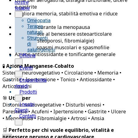
nostre
e gastrite
terapie
Migliora memoria, stabilità emotiva e riduce
ansia
Omeopatia
Terapie
Supporto durante la menopausa
naturali
Contribuisce al benessere osteoarticolare
Strumenti
(artrosi, osteoporosi, fibromialgie)
di
Utile per spasmi muscolari e spasmofilie
salutogenesi
Azione antiossidante e tonificante generale
Officina
🧪
Azione Manganese‑Cobalto
Eventi
Sistema neurovegetativo • Circolazione • Memoria •
Gastrite • Ipertensione • Tonico • Antiossidante •
Disponibilità
Articolazioni
rimedi
Prodotti
🎯
Utile per
Distonie neurovegetative • Disturbi venosi •
I nostri
Clienti
Parestesie • Acufeni • Ipertensione • Gastrite • Ulcere
Contatti
• Menopausa • Fibromialgie • Artrosi • Ansia
🛒
Perfetto per chi vuole equilibrio, vitalità e
benessere nervoso e cardiovascolare