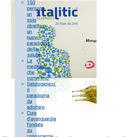
150
persone,
un
solo
obiettivo:
un
nuovo
paradigma
della
salute
La
medicina
che
vorremmo
Salutogenesi:
il
paradigma
da
adottare
Cure
d’avanguardia
fondate
su
conoscenze