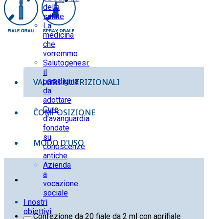
della
salute
La
medicina
che
vorremmo
Salutogenesi:
il
VALORI NUTRIZIONALI
paradigma
da
adottare
Cure
COMPOSIZIONE
d’avanguardia
fondate
su
MODO D'USO
conoscenze
antiche
Azienda
a
vocazione
sociale
I nostri
obiettivi
Confezione da 20 fiale da 2 ml con aprifiale