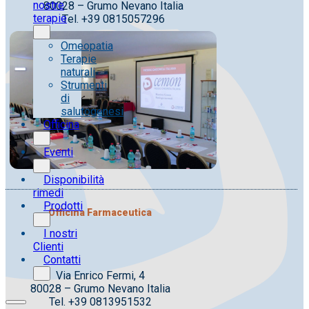
nostre
80028 – Grumo Nevano Italia
terapie
Tel. +39 0815057296
Omeopatia
Terapie
naturali
Strumenti
di
salutogenesi
Officina
Eventi
Disponibilità
rimedi
Prodotti
Officina Farmaceutica
I nostri
Clienti
Contatti
Via Enrico Fermi, 4
80028 – Grumo Nevano Italia
Tel. +39 0813951532