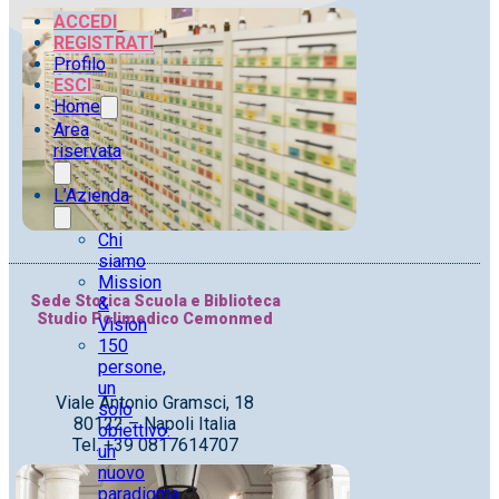
ACCEDI
REGISTRATI
Profilo
ESCI
Home
Area
riservata
L’Azienda
Chi
siamo
Mission
Sede Storica Scuola e Biblioteca
&
Studio Polimedico Cemonmed
Vision
150
persone,
un
Viale Antonio Gramsci, 18
solo
80122 – Napoli Italia
obiettivo:
Tel. +39 0817614707
un
nuovo
paradigma