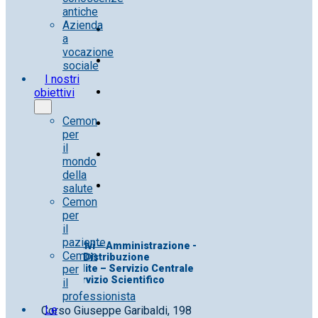
antiche
Azienda
a
vocazione
sociale
I nostri
obiettivi
Cemon
per
il
mondo
della
salute
Cemon
per
il
paziente
Uff. Direttivi – Amministrazione -
Cemon
Distribuzione
per
Uff. Vendite – Servizio Centrale
Servizio Scientifico
il
professionista
Le
Corso Giuseppe Garibaldi, 198