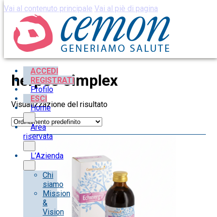
Vai al contenuto principale
Vai al piè di pagina
ACCEDI
herpes simplex
REGISTRATI
Profilo
ESCI
Visualizzazione del risultato
Home
Area
riservata
L’Azienda
Chi
siamo
Mission
&
Vision