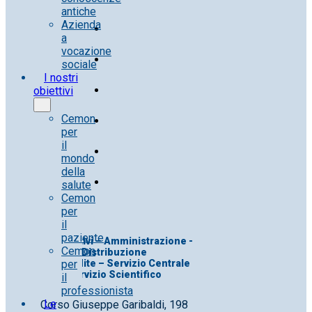
antiche
Azienda
a
vocazione
sociale
I nostri
obiettivi
Cemon
per
il
mondo
della
salute
Cemon
per
il
paziente
Uff. Direttivi – Amministrazione -
Cemon
Distribuzione
per
Uff. Vendite – Servizio Centrale
Servizio Scientifico
il
professionista
Le
Corso Giuseppe Garibaldi, 198