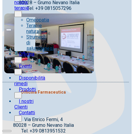
nostre
80028 – Grumo Nevano Italia
terapie
Tel. +39 0815057296
Omeopatia
Terapie
naturali
Strumenti
di
salutogenesi
Officina
Eventi
Disponibilità
rimedi
Prodotti
Officina Farmaceutica
I nostri
Clienti
Contatti
Via Enrico Fermi, 4
80028 – Grumo Nevano Italia
Tel. +39 0813951532