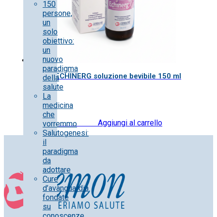
150
persone,
un
solo
obiettivo:
un
nuovo
paradigma
ECHINERG soluzione bevibile 150 ml
della
salute
La
medicina
che
18.50
€
IVA inclusa
Aggiungi al carrello
vorremmo
Salutogenesi:
il
paradigma
da
adottare
Cure
d’avanguardia
fondate
su
conoscenze