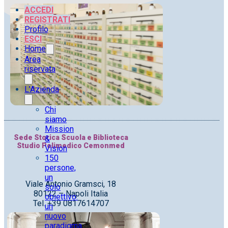
ACCEDI
REGISTRATI
Profilo
ESCI
Home
Area
riservata
L’Azienda
Chi
siamo
Mission
Sede Storica Scuola e Biblioteca
&
Studio Polimedico Cemonmed
Vision
150
persone,
un
Viale Antonio Gramsci, 18
solo
80122 – Napoli Italia
obiettivo:
Tel. +39 0817614707
un
nuovo
paradigma