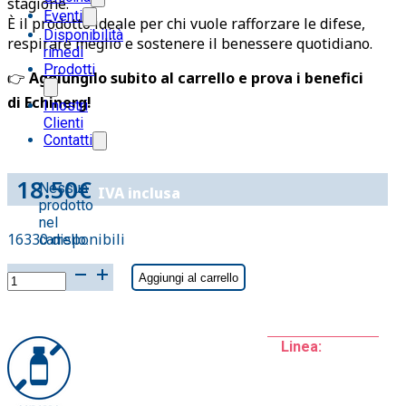
stagione.
Eventi
È il prodotto ideale per chi vuole rafforzare le difese,
Disponibilità
respirare meglio e sostenere il benessere quotidiano.
rimedi
Prodotti
👉
Aggiungilo subito al carrello e prova i benefici
di Echinerg!
I nostri
Clienti
Contatti
18.50
€
Nessun
IVA inclusa
prodotto
nel
16330 disponibili
carrello.
ECHINERG
Aggiungi al carrello
soluzione
bevibile
150
Linea:
ml
quantità