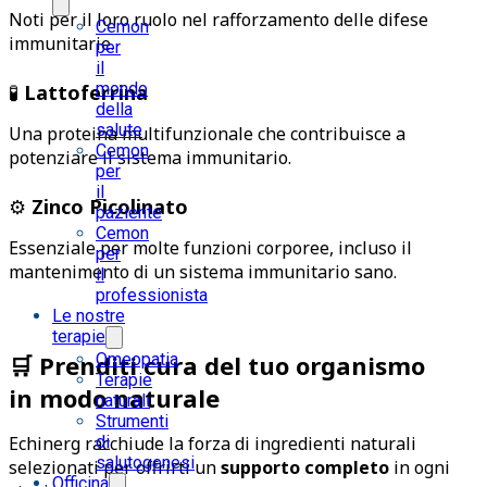
Noti per il loro ruolo nel rafforzamento delle difese
Cemon
immunitarie.
per
il
mondo
🧪
Lattoferrina
della
salute
Una proteina multifunzionale che contribuisce a
Cemon
potenziare il sistema immunitario.
per
il
⚙️
Zinco Picolinato
paziente
Cemon
Essenziale per molte funzioni corporee, incluso il
per
mantenimento di un sistema immunitario sano.
il
professionista
Le nostre
terapie
Omeopatia
🛒
Prenditi cura del tuo organismo
Terapie
in modo naturale
naturali
Strumenti
di
Echinerg racchiude la forza di ingredienti naturali
salutogenesi
selezionati per offrirti un
supporto completo
in ogni
Officina