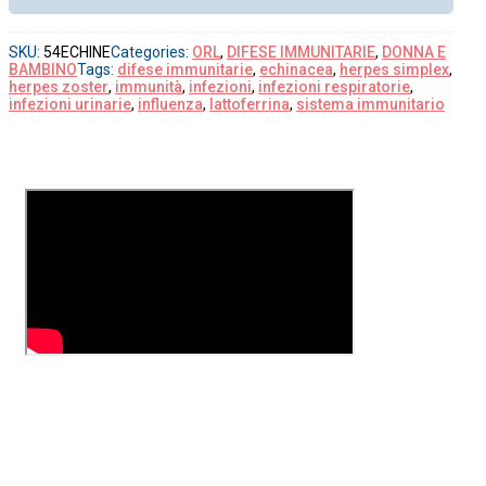
SKU:
54ECHINE
Categories:
ORL
,
DIFESE IMMUNITARIE
,
DONNA E
BAMBINO
Tags:
difese immunitarie
,
echinacea
,
herpes simplex
,
herpes zoster
,
immunità
,
infezioni
,
infezioni respiratorie
,
infezioni urinarie
,
influenza
,
lattoferrina
,
sistema immunitario