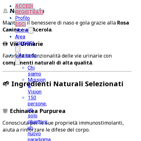
ACCEDI
👃
Naso e Gola
REGISTRATI
Profilo
Mantiene il benessere di naso e gola grazie alla
Rosa
ESCI
Canina
e all’
Acerola
.
Home
Area
riservata
🚻
Vie Urinarie
Favorisce la funzionalità delle vie urinarie con
L’Azienda
componenti naturali di alta qualità
.
Chi
siamo
Mission
🌱
Ingredienti Naturali Selezionati
&
Vision
150
persone,
un
🌸
Echinacea Purpurea
solo
obiettivo:
Conosciuta per le sue proprietà immunostimolanti,
un
aiuta a rinforzare le difese del corpo.
nuovo
paradigma