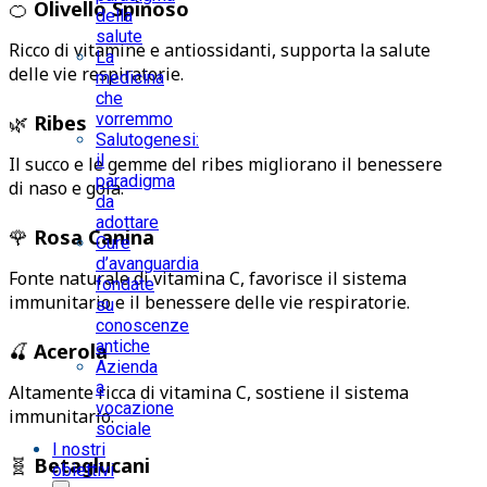
🍊
Olivello Spinoso
della
salute
Ricco di vitamine e antiossidanti, supporta la salute
La
delle vie respiratorie.
medicina
che
vorremmo
🌿
Ribes
Salutogenesi:
il
Il succo e le gemme del ribes migliorano il benessere
paradigma
di naso e gola.
da
adottare
🌹
Rosa Canina
Cure
d’avanguardia
Fonte naturale di vitamina C, favorisce il sistema
fondate
immunitario e il benessere delle vie respiratorie.
su
conoscenze
antiche
🍒
Acerola
Azienda
a
Altamente ricca di vitamina C, sostiene il sistema
vocazione
immunitario.
sociale
I nostri
🧬
Betaglucani
obiettivi