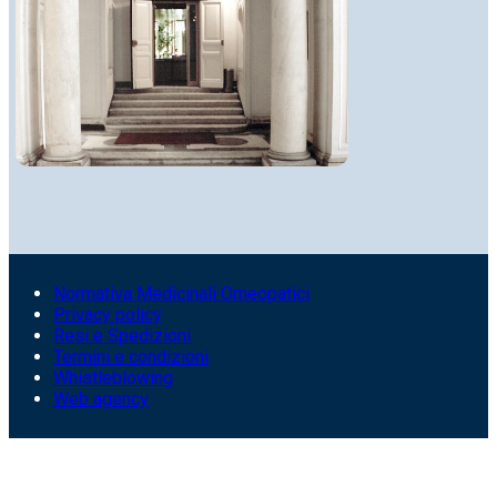
Normativa Medicinali Omeopatici
Privacy policy
Resi e Spedizioni
Termini e condizioni
Whistleblowing
Web agency