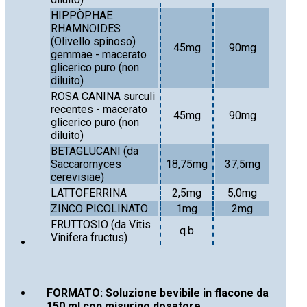
HIPPÒPHAË
RHAMNOIDES
(Olivello spinoso)
45mg
90mg
gemmae - macerato
glicerico puro (non
diluito)
ROSA CANINA surculi
recentes - macerato
45mg
90mg
glicerico puro (non
diluito)
BETAGLUCANI (da
Saccaromyces
18,75mg
37,5mg
cerevisiae)
LATTOFERRINA
2,5mg
5,0mg
ZINCO PICOLINATO
1mg
2mg
FRUTTOSIO (da Vitis
q.b
Vinifera fructus)
FORMATO: Soluzione bevibile in flacone da
150 ml con misurino dosatore