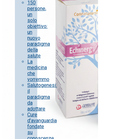
150
persone,
un
solo
obiettivo:
un
nuovo
paradigma
della
salute
La
medicina
che
vorremmo
Salutogenesi:
il
paradigma
da
adottare
Cure
d’avanguardia
fondate
su
conoscenze