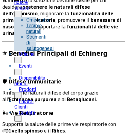
Echinerg
è la soluzione bevibile ideale per chi
nostre
desidera
sostenere le naturali difese
terapie
dell’organismo
, migliorare la
funzionalità delle
prime vie respiratorie
, promuovere il
benessere di
Omeopatia
Terapie
naso e gola
e supportare la
funzionalità delle vie
naturali
urinarie
.
Strumenti
di
salutogenesi
⭐
Benefici Principali di Echinerg
Officina
Eventi
Disponibilità
🛡️
Difese Immunitarie
rimedi
Prodotti
Rinforza le naturali difese del corpo grazie
all’
Echinacea purpurea
e ai
Betaglucani
.
I nostri
Clienti
🌬️
Vie Respiratorie
Contatti
Supporta la salute delle prime vie respiratorie con
l’
Olivello spinoso
e il
Ribes
.