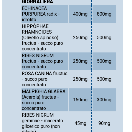
GIORNALIERA
ECHINACEA
PURPUREA radix -
400mg
800mg
idrolito
HIPPÒPHAË
RHAMNOIDES
(Olivello spinoso)
250mg
500mg
fructus - succo puro
concentrato
RIBES NIGRUM
fructus - succo puro
250mg
500mg
concentrato
ROSA CANINA fructus
- succo puro
250mg
500mg
concentrato
MALPIGHIA GLABRA
(Acerola) fructus -
150mg
300mg
succo puro
concentrato
RIBES NIGRUM
gemmae - macerato
45mg
90mg
glicerico puro (non
diluito)