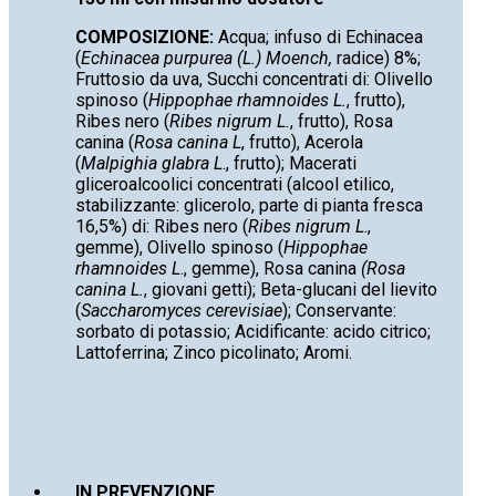
COMPOSIZIONE:
Acqua; infuso di Echinacea
(
Echinacea purpurea (L.) Moench,
radice) 8%;
Fruttosio da uva, Succhi concentrati di: Olivello
spinoso (
Hippophae rhamnoides L.
, frutto),
Ribes nero (
Ribes nigrum L.
, frutto), Rosa
canina (
Rosa canina L
, frutto), Acerola
(
Malpighia glabra L
., frutto); Macerati
gliceroalcoolici concentrati (alcool etilico,
stabilizzante: glicerolo, parte di pianta fresca
16,5%) di: Ribes nero (
Ribes nigrum L
.,
gemme), Olivello spinoso (
Hippophae
rhamnoides L
., gemme), Rosa canina
(Rosa
canina L.
, giovani getti); Beta-glucani del lievito
(
Saccharomyces cerevisiae
); Conservante:
sorbato di potassio; Acidificante: acido citrico;
Lattoferrina; Zinco picolinato; Aromi.
IN PREVENZIONE