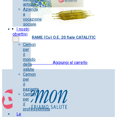
antiche
Azienda
a
vocazione
sociale
I nostri
obiettivi
RAME (Cu) O.E. 20 fiale CATALITIC
Cemon
per
il
mondo
20.00
€
IVA inclusa
Aggiungi al carrello
della
salute
Cemon
per
il
paziente
Cemon
per
il
professionista
Le