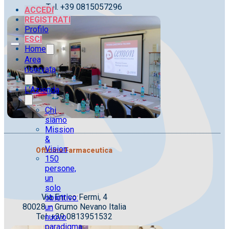
Tel. +39 0815057296
ACCEDI
REGISTRATI
Profilo
ESCI
Home
Area
riservata
L’Azienda
Chi
siamo
Mission
&
Vision
Officina Farmaceutica
150
persone,
un
solo
Via Enrico Fermi, 4
obiettivo:
80028 – Grumo Nevano Italia
un
Tel. +39 0813951532
nuovo
paradigma