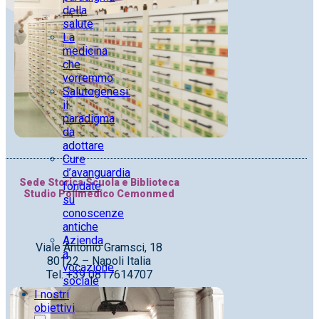
della
salute
La
medicina
che
vorremmo
Salutogenesi:
il
paradigma
da
adottare
Cure
d’avanguardia
Sede Storica Scuola e Biblioteca
fondate
Studio Polimedico Cemonmed
su
conoscenze
antiche
Azienda
Viale Antonio Gramsci, 18
a
80122 – Napoli Italia
vocazione
Tel. +39 0817614707
sociale
I nostri
obiettivi