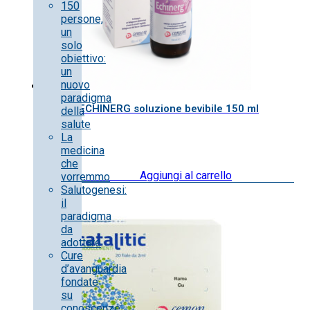
150
persone,
un
solo
obiettivo:
un
nuovo
paradigma
ECHINERG soluzione bevibile 150 ml
della
salute
La
medicina
che
18.50
€
IVA inclusa
Aggiungi al carrello
vorremmo
Salutogenesi:
il
paradigma
da
adottare
Cure
d’avanguardia
fondate
su
conoscenze