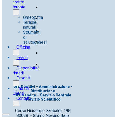
nostre
terapie
Omeopatia
Terapie
naturali
Strumenti
di
salutogenesi
Officina
Eventi
Disponibilità
rimedi
Prodotti
Uff. Direttivi – Amministrazione -
I nostri
Distribuzione
Clienti
Uff. Vendite – Servizio Centrale
Contatti
Servizio Scientifico
Corso Giuseppe Garibaldi, 198
80028 – Grumo Nevano Italia