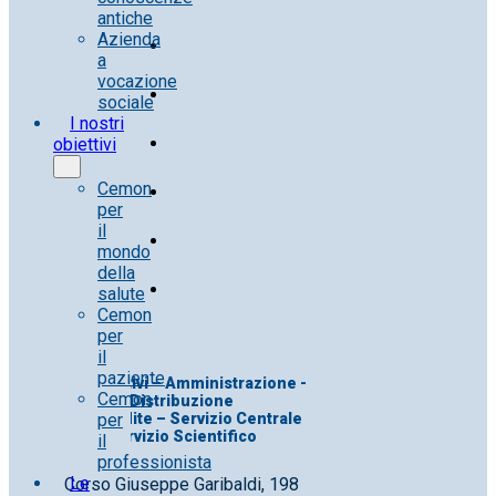
antiche
Azienda
a
vocazione
sociale
I nostri
obiettivi
Cemon
per
il
mondo
della
salute
Cemon
per
il
paziente
Uff. Direttivi – Amministrazione -
Cemon
Distribuzione
per
Uff. Vendite – Servizio Centrale
Servizio Scientifico
il
professionista
Le
Corso Giuseppe Garibaldi, 198