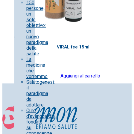
150
persone,
un
solo
obiettivo:
un
nuovo
paradigma
VIRAL fee 15ml
della
salute
La
medicina
che
25.00
€
IVA inclusa
Aggiungi al carrello
vorremmo
Salutogenesi:
il
paradigma
da
adottare
Cure
d’avanguardia
fondate
su
conoscenze