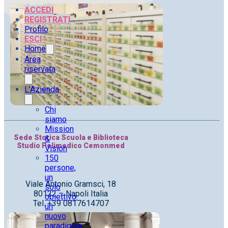
ACCEDI
REGISTRATI
Profilo
ESCI
Home
Area
riservata
L’Azienda
Chi
siamo
Mission
Sede Storica Scuola e Biblioteca
&
Studio Polimedico Cemonmed
Vision
150
persone,
un
Viale Antonio Gramsci, 18
solo
80122 – Napoli Italia
obiettivo:
Tel. +39 0817614707
un
nuovo
paradigma