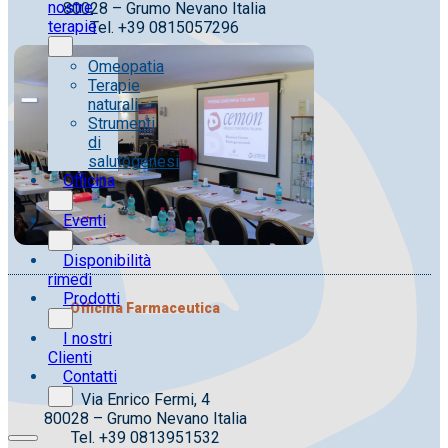
nostre
80028 – Grumo Nevano Italia
terapie
Tel. +39 0815057296
Omeopatia
Terapie
naturali
Strumenti
di
salutogenesi
Officina
Eventi
Disponibilità
rimedi
Prodotti
Officina Farmaceutica
I nostri
Clienti
Contatti
Via Enrico Fermi, 4
80028 – Grumo Nevano Italia
Tel. +39 0813951532