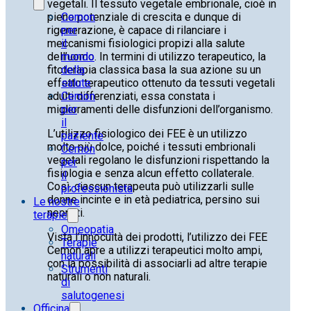
vegetali. Il tessuto vegetale embrionale, cioè in
Cemon
pieno potenziale di crescita e dunque di
per
rigenerazione, è capace di rilanciare i
il
meccanismi fisiologici propizi alla salute
mondo
dell’uomo. In termini di utilizzo terapeutico, la
della
fitoterapia classica basa la sua azione su un
salute
effetto terapeutico ottenuto da tessuti vegetali
Cemon
adulti differenziati, essa constata i
per
miglioramenti delle disfunzioni dell’organismo.
il
L’utilizzo fisiologico dei FEE è un utilizzo
paziente
molto più dolce, poiché i tessuti embrionali
Cemon
vegetali regolano le disfunzioni rispettando la
per
fisiologia e senza alcun effetto collaterale.
il
Così, ciascun terapeuta può utilizzarli sulle
professionista
donne incinte e in età pediatrica, persino sui
Le nostre
neonati.
terapie
Omeopatia
Vista l’innocuità dei prodotti, l’utilizzo dei FEE
Terapie
Cemon apre a utilizzi terapeutici molto ampi,
naturali
con la possibilità di associarli ad altre terapie
Strumenti
naturali o non naturali.
di
salutogenesi
Officina