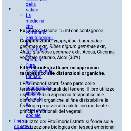
della
salute
La
medicina
che
Formato:
Flacone 15 ml con contagocce
vorremmo
Salutogenesi:
Composizione:
Hippophae rhamnoides
il
gemmae
extr.,
Ribes nigrum gemmae
extr.,
paradigma
Alnus glutinosa gemmae
extr., Acqua, Glicerina
da
vegetale naturale, Alcol (30%)
adottare
Cure
FitoEmbrioEstratti per un approccio
d’avanguardia
terapeutico alle disfunzioni organiche.
fondate
su
I FitoEmbrioEstratti fanno parte delle
conoscenze
terapeutiche naturali del terreno. Il loro utilizzo
antiche
risponde ad un approccio terapeutico alle
Azienda
disfunzioni organiche, al fine di ristabilire la
a
fisiologia propizia alla salute, ciò mediante i
vocazione
principi embrionali dei vegetali.
sociale
I nostri
L’utilizzo dei FitoEmbrioEstratti si fonda sulla
obiettivi
valorizzazione biologica dei tessuti embrionali