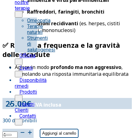
nostre
terapie
Raffreddori, faringiti, bronchiti
Omeopatia
Infezioni recidivanti
(es. herpes, cistiti
Terapie
virali, mononucleosi)
naturali
Strumenti
✅
Riduce la frequenza e la gravità
di
salutogenesi
delle ricadute
Officina
Agisce in modo
profondo ma non aggressivo
,
Eventi
stimolando una risposta immunitaria equilibrata
Disponibilità
rimedi
Prodotti
25.00
€
IVA inclusa
I nostri
Clienti
Contatti
300 disponibili
VIRAL
Aggiungi al carrello