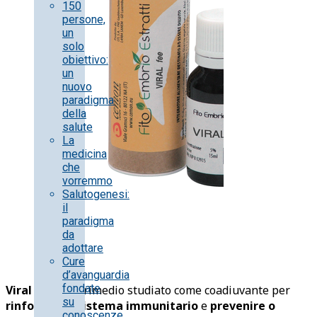
150
persone,
un
solo
obiettivo:
un
nuovo
paradigma
della
salute
La
medicina
che
vorremmo
Salutogenesi:
il
paradigma
da
adottare
Cure
d’avanguardia
fondate
Viral Fee
è un rimedio studiato come coadiuvante per
su
rinforzare il sistema immunitario
e
prevenire o
conoscenze