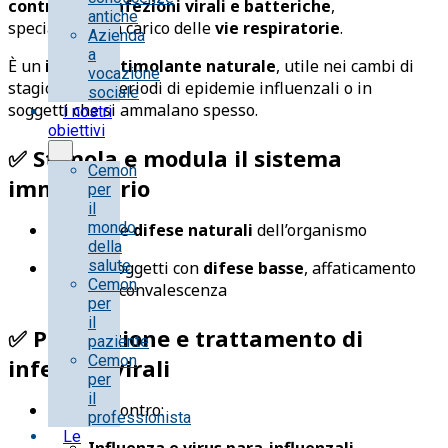
contrastare infezioni virali e batteriche
,
antiche
specialmente a carico delle
vie respiratorie
.
Azienda
a
È un
immunostimolante naturale
, utile nei cambi di
vocazione
stagione, nei periodi di epidemie influenzali o in
sociale
soggetti che si ammalano spesso.
I nostri
obiettivi
✅
Stimola e modula il sistema
Cemon
immunitario
per
il
mondo
Rafforza le
difese naturali
dell’organismo
della
salute
Utile in soggetti con
difese basse
, affaticamento
Cemon
cronico o convalescenza
per
il
✅
Prevenzione e trattamento di
paziente
Cemon
infezioni virali
per
il
Indicato contro:
professionista
Le
Influenza e virus para-influenzali