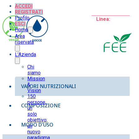
fee
ACCEDI
15ml
REGISTRATI
quantità
Profilo
Linea:
ESCI
Home
Area
riservata
L’Azienda
Chi
siamo
Mission
&
VALORI NUTRIZIONALI
Vision
150
persone,
COMPOSIZIONE
un
solo
obiettivo:
MODO D'USO
un
nuovo
paradigma