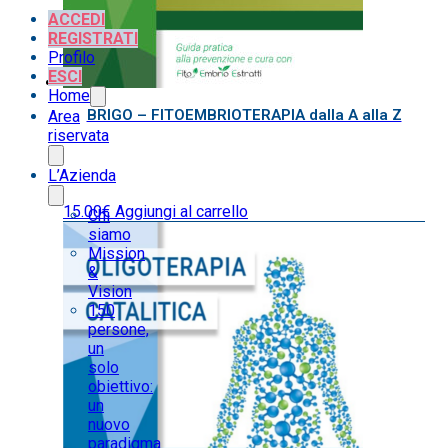
ACCEDI
REGISTRATI
Profilo
ESCI
Home
BRIGO – FITOEMBRIOTERAPIA dalla A alla Z
Area
riservata
L’Azienda
15.00
€
Aggiungi al carrello
Chi
siamo
Mission
&
Vision
150
persone,
un
solo
obiettivo:
un
nuovo
paradigma