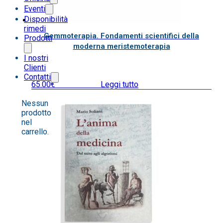
Eventi
Disponibilità
rimedi
Gemmoterapia. Fondamenti scientifici della
Prodotti
moderna meristemoterapia
I nostri
Clienti
Contatti
65.00
€
IVA inclusa
Leggi tutto
Nessun
prodotto
nel
carrello.