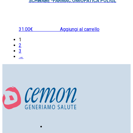
SCHWABE -FARMAC.OMIOPATICA POLIGL
31.00
€
IVA inclusa
Aggiungi al carrello
1
2
3
→