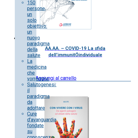
150
persone,
un
solo
obiettivo:
un
nuovo
paradigma
AA.AA. – COVID-19 La sfida
della
dell’immunitÓindividuale
salute
La
medicina
che
10.00
€
Aggiungi al carrello
vorremmo
Salutogenesi:
il
paradigma
da
adottare
Cure
d’avanguardia
fondate
su
conoscenze