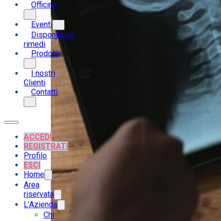
Officina
Eventi
Disponibilità
rimedi
Prodotti
I nostri
Clienti
Contatti
ACCEDI
REGISTRATI
Profilo
ESCI
Home
Area
riservata
L’Azienda
Chi