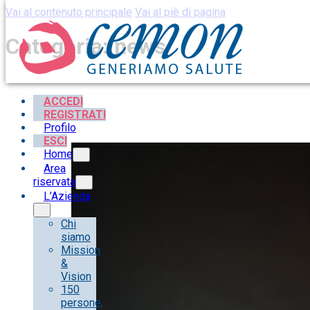
Vai al contenuto principale
Vai al piè di pagina
Categoria:
news
ACCEDI
REGISTRATI
Profilo
ESCI
Home
Area
riservata
L’Azienda
Chi
siamo
Mission
&
Vision
150
persone,