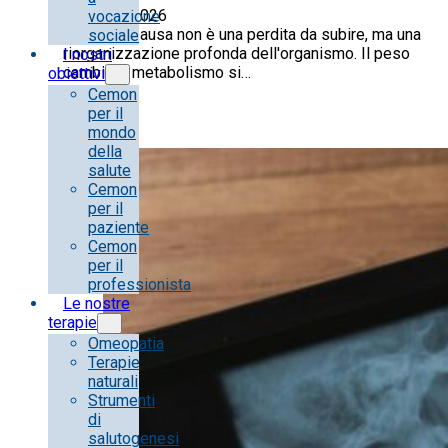
6 Agosto 2026
vocazione
La menopausa non è una perdita da subire, ma una
sociale
riorganizzazione profonda dell'organismo. Il peso
I nostri
cambia, il metabolismo si…
obiettivi
Cemon
per il
mondo
della
salute
Cemon
per il
paziente
Cemon
per il
professionista
Le nostre
terapie
Omeopatia
Terapie
naturali
Strumenti
di
salutogenesi