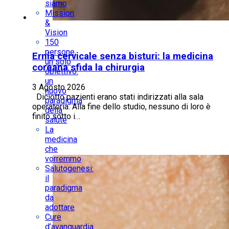
siamo
Mission
&
Vision
150
persone,
Ernia cervicale senza bisturi: la medicina
un solo
coreana sfida la chirurgia
obiettivo:
un
3 Agosto 2026
nuovo
Diciotto pazienti erano stati indirizzati alla sala
paradigma
operatoria. Alla fine dello studio, nessuno di loro è
della
finito sotto i…
salute
La
medicina
che
vorremmo
Salutogenesi:
il
paradigma
da
adottare
Cure
d’avanguardia